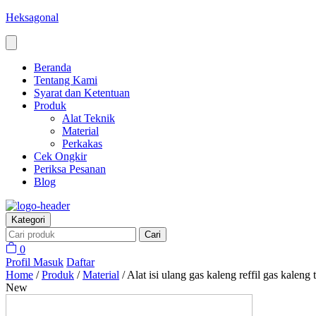
Heksagonal
Beranda
Tentang Kami
Syarat dan Ketentuan
Produk
Alat Teknik
Material
Perkakas
Cek Ongkir
Periksa Pesanan
Blog
Kategori
Cari
0
Profil
Masuk
Daftar
Home
/
Produk
/
Material
/
Alat isi ulang gas kaleng reffil gas kaleng
New