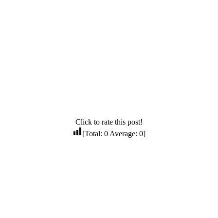
Click to rate this post!
[Total:
0
Average:
0
]