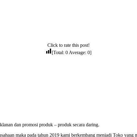
Click to rate this post!
[Total:
0
Average:
0
]
lanan dan promosi produk – produk secara daring.
erusahaan maka pada tahun 2019 kami berkembang menjadi Toko yang 