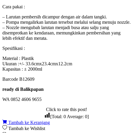
Cara pakai :
– Larutan pembersih dicampur dengan air dalam tangki.
– Pompa mengalirkan larutan tersebut melalui selang menuju nozzle.
– Nozzle mengubah larutan menjadi busa atau salju yang
disemprotkan ke kendaraan, memungkinkan pembersihan yang
lebih efektif dan merata.
Spesifikasi :
Material : Plastik
Ukuran :+/- 33.6cmx23.4cmx12.2cm
Kapasitas : ± 2000ml
Barcode B12609
ready di Balikpapan
WA 0852 4606 9655
Click to rate this post!
[Total:
0
Average:
0
]
Tambah ke Keranjang
Tambah ke Wishlist