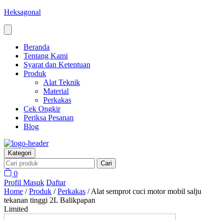
Heksagonal
Beranda
Tentang Kami
Syarat dan Ketentuan
Produk
Alat Teknik
Material
Perkakas
Cek Ongkir
Periksa Pesanan
Blog
Kategori
Cari
0
Profil
Masuk
Daftar
Home
/
Produk
/
Perkakas
/
Alat semprot cuci motor mobil salju
tekanan tinggi 2L Balikpapan
Limited