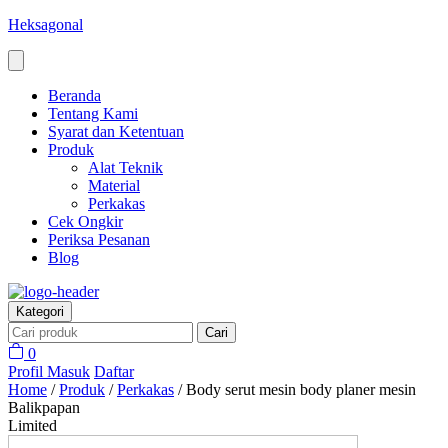
Heksagonal
Beranda
Tentang Kami
Syarat dan Ketentuan
Produk
Alat Teknik
Material
Perkakas
Cek Ongkir
Periksa Pesanan
Blog
Kategori
Cari
0
Profil
Masuk
Daftar
Home
/
Produk
/
Perkakas
/
Body serut mesin body planer mesin
Balikpapan
Limited