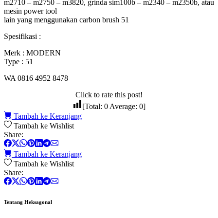
m2710 – m2750 – m3820, grinda sim100b – m2340 – m2350b, atau
mesin power tool
lain yang menggunakan carbon brush 51
Spesifikasi :
Merk : MODERN
Type : 51
WA 0816 4952 8478
Click to rate this post!
[Total:
0
Average:
0
]
Tambah ke Keranjang
Tambah ke Wishlist
Share:
Tambah ke Keranjang
Tambah ke Wishlist
Share:
Tentang Heksagonal