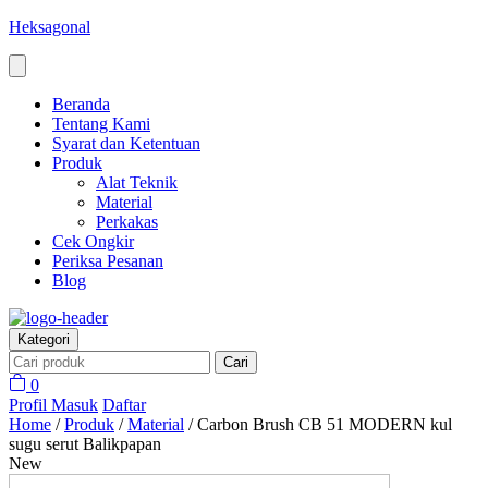
Heksagonal
Beranda
Tentang Kami
Syarat dan Ketentuan
Produk
Alat Teknik
Material
Perkakas
Cek Ongkir
Periksa Pesanan
Blog
Kategori
Cari
0
Profil
Masuk
Daftar
Home
/
Produk
/
Material
/
Carbon Brush CB 51 MODERN kul
sugu serut Balikpapan
New