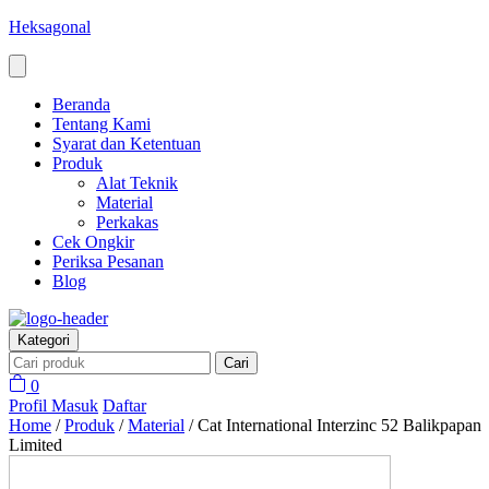
Heksagonal
Beranda
Tentang Kami
Syarat dan Ketentuan
Produk
Alat Teknik
Material
Perkakas
Cek Ongkir
Periksa Pesanan
Blog
Kategori
Cari
0
Profil
Masuk
Daftar
Home
/
Produk
/
Material
/
Cat International Interzinc 52 Balikpapan
Limited