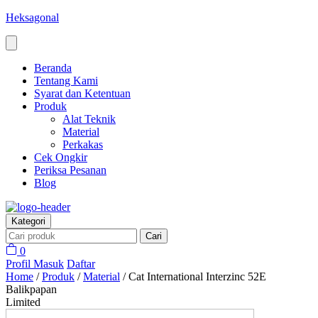
Heksagonal
Beranda
Tentang Kami
Syarat dan Ketentuan
Produk
Alat Teknik
Material
Perkakas
Cek Ongkir
Periksa Pesanan
Blog
Kategori
Cari
0
Profil
Masuk
Daftar
Home
/
Produk
/
Material
/
Cat International Interzinc 52E
Balikpapan
Limited