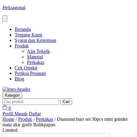
Heksagonal
Beranda
Tentang Kami
Syarat dan Ketentuan
Produk
Alat Teknik
Material
Perkakas
Cek Ongkir
Periksa Pesanan
Blog
Kategori
Cari
0
Profil
Masuk
Daftar
Home
/
Produk
/
Perkakas
/
Diamond burr set 30pcs mini grinder
mata ukir grafir Balikpapan
Limited