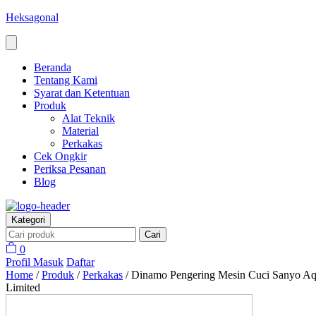
Heksagonal
Beranda
Tentang Kami
Syarat dan Ketentuan
Produk
Alat Teknik
Material
Perkakas
Cek Ongkir
Periksa Pesanan
Blog
Kategori
Cari
0
Profil
Masuk
Daftar
Home
/
Produk
/
Perkakas
/
Dinamo Pengering Mesin Cuci Sanyo Aq
Limited