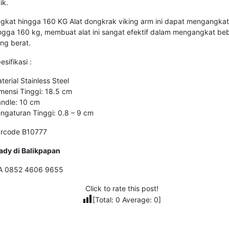
ik.
gkat hingga 160 KG Alat dongkrak viking arm ini dapat mengangkat
ngga 160 kg, membuat alat ini sangat efektif dalam mengangkat be
ng berat.
esifikasi :
terial Stainless Steel
mensi Tinggi: 18.5 cm
ndle: 10 cm
ngaturan Tinggi: 0.8 – 9 cm
rcode B10777
ady di Balikpapan
A 0852 4606 9655
Click to rate this post!
[Total:
0
Average:
0
]