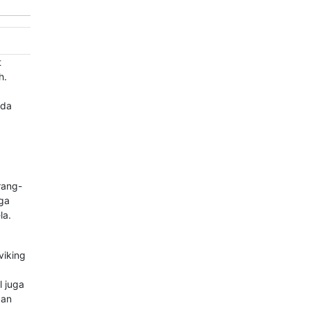
t
h.
nda
rang-
ga
la.
viking
l juga
gan