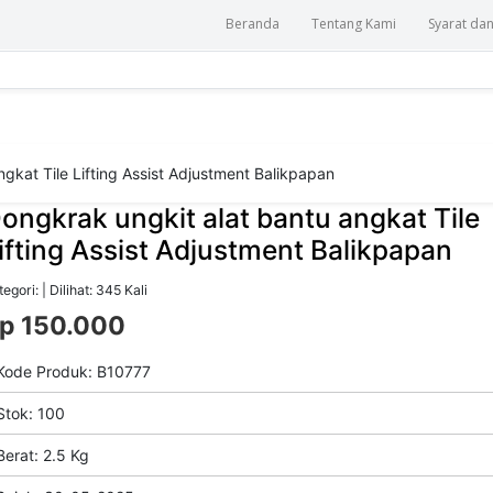
Beranda
Tentang Kami
Syarat da
gkat Tile Lifting Assist Adjustment Balikpapan
ongkrak ungkit alat bantu angkat Tile
ifting Assist Adjustment Balikpapan
egori: | Dilihat: 345 Kali
p 150.000
ode Produk: B10777
tok: 100
erat: 2.5 Kg