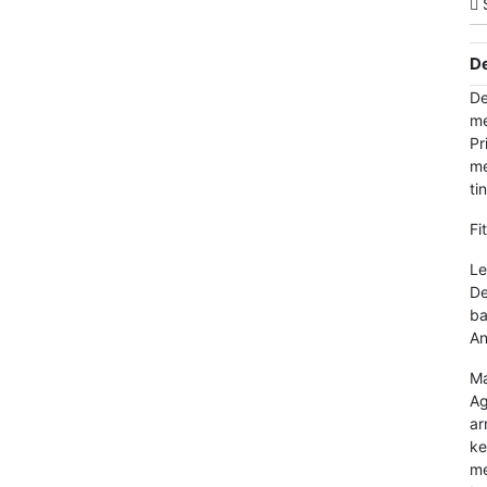
S
De
De
me
Pr
me
ti
Fit
Le
De
ba
An
Ma
Ag
ar
ke
me