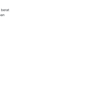
 berat
ban