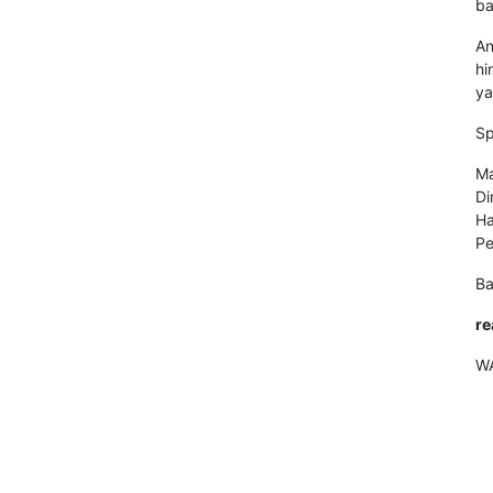
ba
An
hi
ya
Sp
Ma
Di
Ha
Pe
Ba
re
W