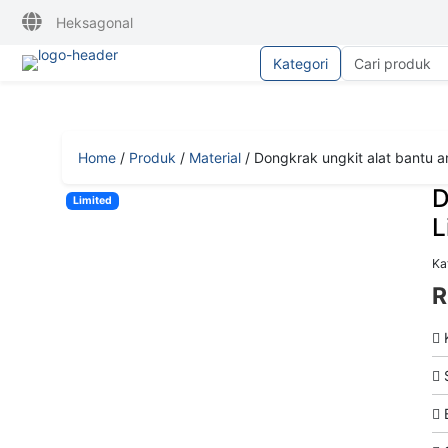
Heksagonal
Kategori
Home
/
Produk
/
Material
/
Dongkrak ungkit alat bantu an
D
Limited
L
Kat
R
K
S
B