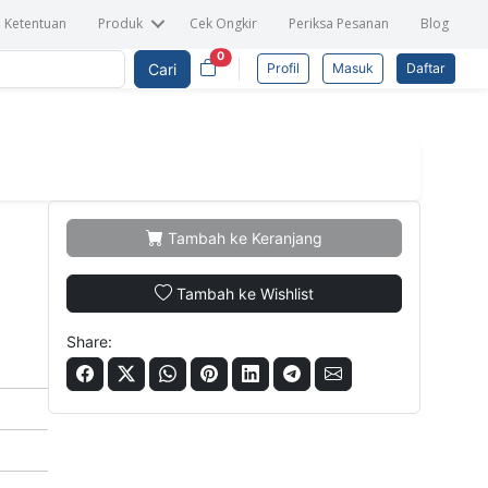
n Ketentuan
Produk
Cek Ongkir
Periksa Pesanan
Blog
0
Cari
Profil
Masuk
Daftar
Tambah ke Keranjang
Tambah ke Wishlist
Share: