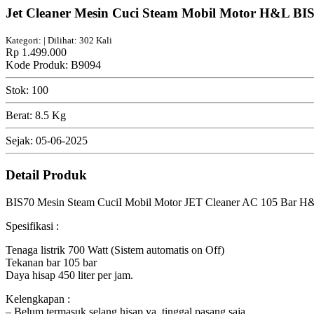
Jet Cleaner Mesin Cuci Steam Mobil Motor H&L BI
Kategori: | Dilihat: 302 Kali
Rp 1.499.000
Kode Produk: B9094
Stok: 100
Berat: 8.5 Kg
Sejak: 05-06-2025
Detail Produk
BIS70 Mesin Steam CuciI Mobil Motor JET Cleaner AC 105 Bar H
Spesifikasi :
Tenaga listrik 700 Watt (Sistem automatis on Off)
Tekanan bar 105 bar
Daya hisap 450 liter per jam.
Kelengkapan :
– Belum termasuk selang hisap ya. tinggal pasang saja