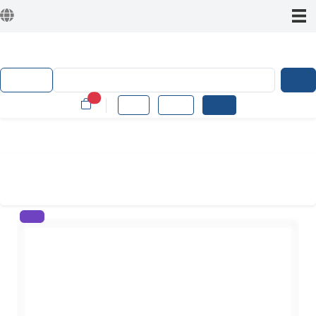
Heksagonal
Kategori
Cari
0
Profil
Masuk
Daftar
Home
/
Produk
/
Material
/
Kepala Sikat Bor Elektrik Power Cleaning
head 3pcs Balikpapan
New