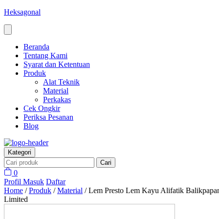
Heksagonal
Beranda
Tentang Kami
Syarat dan Ketentuan
Produk
Alat Teknik
Material
Perkakas
Cek Ongkir
Periksa Pesanan
Blog
Kategori
Cari
0
Profil
Masuk
Daftar
Home
/
Produk
/
Material
/
Lem Presto Lem Kayu Alifatik Balikpapa
Limited