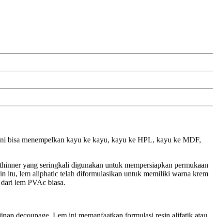
m ini bisa menempelkan kayu ke kayu, kayu ke HPL, kayu ke MDF,
ti thinner yang seringkali digunakan untuk mempersiapkan permukaan
 itu, lem aliphatic telah diformulasikan untuk memiliki warna krem
dari lem PVAc biasa.
jinan decoupage. Lem ini memanfaatkan formulasi resin alifatik atau