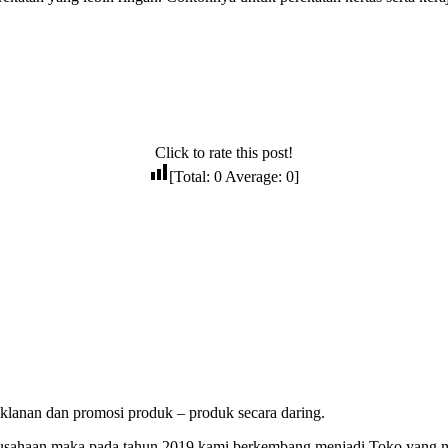
Click to rate this post!
[Total:
0
Average:
0
]
lanan dan promosi produk – produk secara daring.
erusahaan maka pada tahun 2019 kami berkembang menjadi Toko yang 