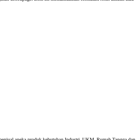
menjual aneka produk kebutuhan Industri, UKM, Rumah Tangga dan