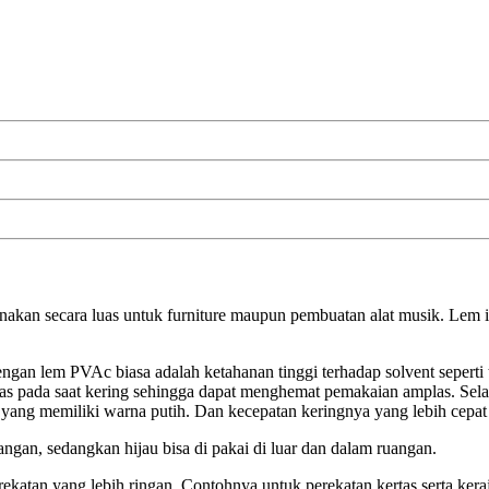
unakan secara luas untuk furniture maupun pembuatan alat musik. Le
dengan lem PVAc biasa adalah ketahanan tinggi terhadap solvent seper
s pada saat kering sehingga dapat menghemat pemakaian amplas. Selain
ang memiliki warna putih. Dan kecepatan keringnya yang lebih cepat 
gan, sedangkan hijau bisa di pakai di luar dan dalam ruangan.
ekatan yang lebih ringan. Contohnya untuk perekatan kertas serta kera