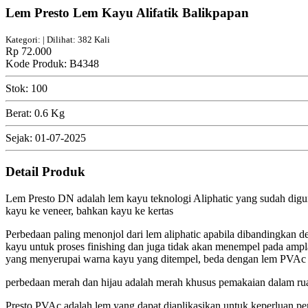
Lem Presto Lem Kayu Alifatik Balikpapan
Kategori: | Dilihat: 382 Kali
Rp 72.000
Kode Produk: B4348
Stok: 100
Berat: 0.6 Kg
Sejak: 01-07-2025
Detail Produk
Lem Presto DN adalah lem kayu teknologi Aliphatic yang sudah dig
kayu ke veneer, bahkan kayu ke kertas
Perbedaan paling menonjol dari lem aliphatic apabila dibandingkan 
kayu untuk proses finishing dan juga tidak akan menempel pada ampla
yang menyerupai warna kayu yang ditempel, beda dengan lem PVAc y
perbedaan merah dan hijau adalah merah khusus pemakaian dalam ruan
Presto PVAc adalah lem yang dapat diaplikasikan untuk keperluan per