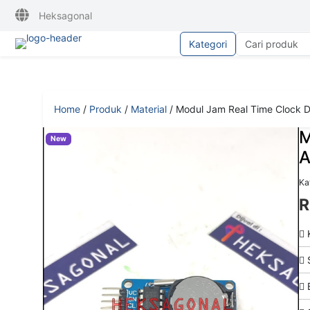
Heksagonal
Kategori
Home
/
Produk
/
Material
/
Modul Jam Real Time Clock 
M
New
A
Kat
R
K
S
B