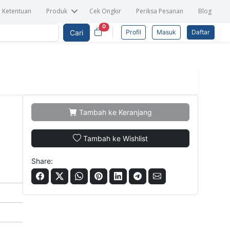
n Ketentuan
Produk
Cek Ongkir
Periksa Pesanan
Blog
0
Cari
Profil
Masuk
Daftar
Tambah ke Keranjang
Tambah ke Wishlist
Share: