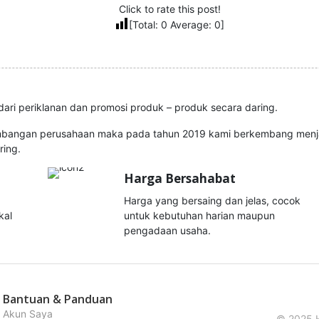
Click to rate this post!
[Total:
0
Average:
0
]
ari periklanan dan promosi produk – produk secara daring.
mbangan perusahaan maka pada tahun 2019 kami berkembang menjad
ring.
Harga Bersahabat
Harga yang bersaing dan jelas, cocok
kal
untuk kebutuhan harian maupun
pengadaan usaha.
Bantuan & Panduan
Akun Saya
© 2025 H