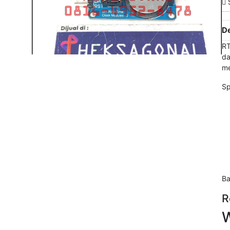
S
De
RT
da
me
Sp
Ba
R