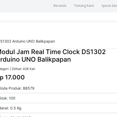
Beranda
Tentang Kami
Syarat da
DS1302 Arduino UNO Balikpapan
odul Jam Real Time Clock DS1302
rduino UNO Balikpapan
egori: | Dilihat: 428 Kali
p 17.000
ode Produk: B8579
tok: 100
erat: 0.5 Kg