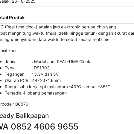
ejak: 26-10-2025
tail Produk
C (Real time clock) adalah jam elektronik berupa chip yang
pat menghitung waktu (mulai detik hingga tahun) dengan akurat da
njaga/menyimpan data waktu tersebut secara real time.
esifikasi :
Jenis : Modul Jam REAL-TIME Clock
Type : DS1302
Tegangan : 3,3V dan 5V
Ukuran PCB : 44x23x1.6mm
Range suhu kerja optimal antara -40°C sampai +85°C
Tersedia 4 lobang pemasangan
rcode : B8579
eady Balikpapan
WA 0852 4606 9655