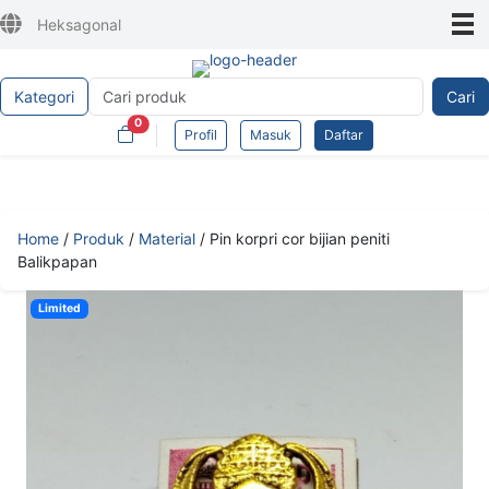
Heksagonal
Kategori
Cari
0
Profil
Masuk
Daftar
Home
/
Produk
/
Material
/
Pin korpri cor bijian peniti
Balikpapan
Limited