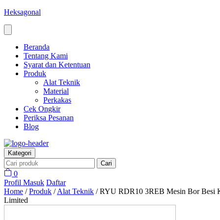
Heksagonal
Beranda
Tentang Kami
Syarat dan Ketentuan
Produk
Alat Teknik
Material
Perkakas
Cek Ongkir
Periksa Pesanan
Blog
Kategori
Cari
0
Profil
Masuk
Daftar
Home
/
Produk
/
Alat Teknik
/
RYU RDR10 3REB Mesin Bor Besi K
Limited