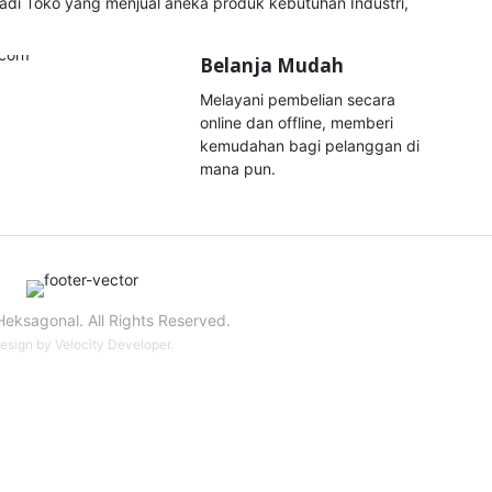
i Toko yang menjual aneka produk kebutuhan Industri,
Belanja Mudah
Melayani pembelian secara
online dan offline, memberi
kemudahan bagi pelanggan di
mana pun.
eksagonal. All Rights Reserved.
esign by
Velocity Developer
.