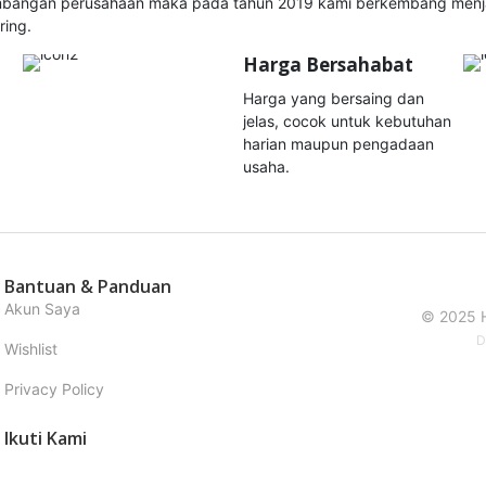
mbangan perusahaan maka pada tahun 2019 kami berkembang menjad
ring.
Harga Bersahabat
Harga yang bersaing dan
jelas, cocok untuk kebutuhan
harian maupun pengadaan
usaha.
Bantuan & Panduan
Akun Saya
© 2025 H
D
Wishlist
Privacy Policy
Ikuti Kami