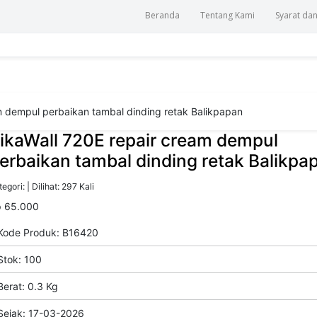
Beranda
Tentang Kami
Syarat da
m dempul perbaikan tambal dinding retak Balikpapan
ikaWall 720E repair cream dempul
erbaikan tambal dinding retak Balikpa
egori: | Dilihat: 297 Kali
 65.000
ode Produk: B16420
tok: 100
erat: 0.3 Kg
ejak: 17-03-2026