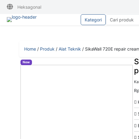
Heksagonal
Kategori
Home
/
Produk
/
Alat Teknik
/
SikaWall 720E repair crea
S
New
p
Kat
Rp
K
S
B
S