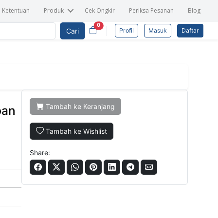
n Ketentuan
Produk
Cek Ongkir
Periksa Pesanan
Blog
0
Cari
Profil
Masuk
Daftar
Tambah ke Keranjang
pan
Tambah ke Wishlist
Share: