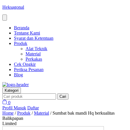
Heksagonal
Beranda
Tentang Kami
Syarat dan Ketentuan
Produk
Alat Teknik
Material
Perkakas
Cek Ongkir
Periksa Pesanan
Blog
Kategori
Cari
0
Profil
Masuk
Daftar
Home
/
Produk
/
Material
/
Sumbat bak mandi Hq berkualitas
Balikpapan
Limited