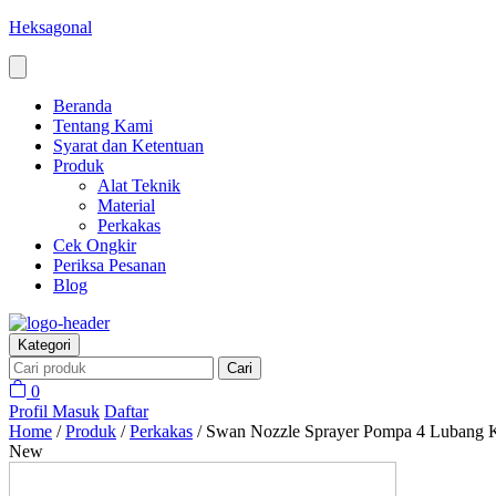
Heksagonal
Beranda
Tentang Kami
Syarat dan Ketentuan
Produk
Alat Teknik
Material
Perkakas
Cek Ongkir
Periksa Pesanan
Blog
Kategori
Cari
0
Profil
Masuk
Daftar
Home
/
Produk
/
Perkakas
/
Swan Nozzle Sprayer Pompa 4 Lubang 
New