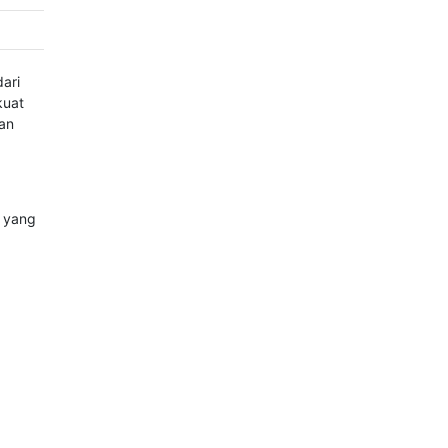
ari
kuat
an
a yang