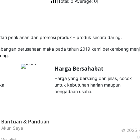
[Total:
0
Average:
0
]
ari periklanan dan promosi produk – produk secara daring.
mbangan perusahaan maka pada tahun 2019 kami berkembang menjad
ring.
Harga Bersahabat
Harga yang bersaing dan jelas, cocok
kal
untuk kebutuhan harian maupun
pengadaan usaha.
Bantuan & Panduan
Akun Saya
© 2025 H
D
Wishlist