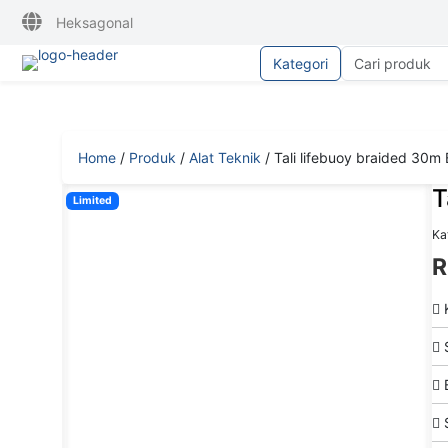
Heksagonal
Kategori
Home
/
Produk
/
Alat Teknik
/
Tali lifebuoy braided 30m
T
Limited
Kat
R
K
S
B
S