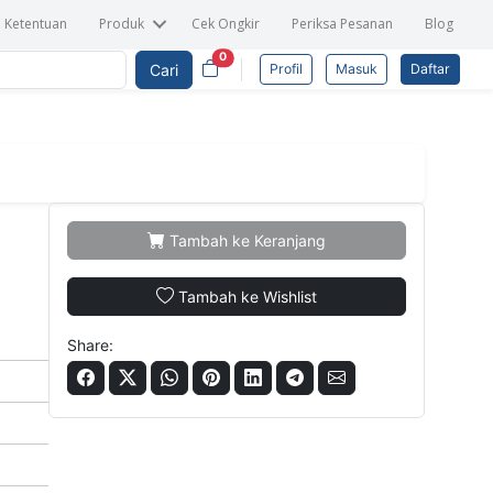
n Ketentuan
Produk
Cek Ongkir
Periksa Pesanan
Blog
0
Cari
Profil
Masuk
Daftar
Tambah ke Keranjang
Tambah ke Wishlist
Share: