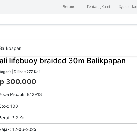
Beranda
Tentang Kami
Syarat da
 Balikpapan
ali lifebuoy braided 30m Balikpapan
egori: | Dilihat: 277 Kali
p 300.000
ode Produk: B12913
tok: 100
erat: 2.2 Kg
ejak: 12-06-2025