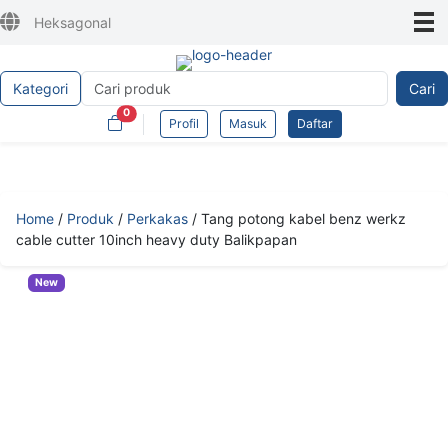
Heksagonal
Kategori
Cari
0
Profil
Masuk
Daftar
Home
/
Produk
/
Perkakas
/
Tang potong kabel benz werkz
cable cutter 10inch heavy duty Balikpapan
New