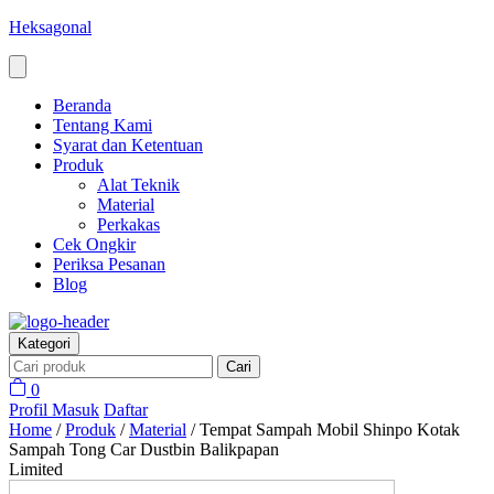
Heksagonal
Beranda
Tentang Kami
Syarat dan Ketentuan
Produk
Alat Teknik
Material
Perkakas
Cek Ongkir
Periksa Pesanan
Blog
Kategori
Cari
0
Profil
Masuk
Daftar
Home
/
Produk
/
Material
/
Tempat Sampah Mobil Shinpo Kotak
Sampah Tong Car Dustbin Balikpapan
Limited