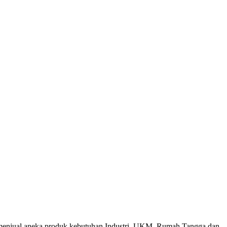
menjual aneka produk kebutuhan Industri, UKM, Rumah Tangga dan