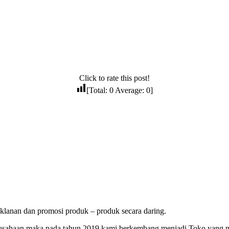
Click to rate this post!
[Total:
0
Average:
0
]
lanan dan promosi produk – produk secara daring.
erusahaan maka pada tahun 2019 kami berkembang menjadi Toko yang 