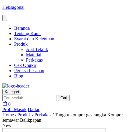
Heksagonal
Beranda
Tentang Kami
Syarat dan Ketentuan
Produk
Alat Teknik
Material
Perkakas
Cek Ongkir
Periksa Pesanan
Blog
Kategori
Cari
0
Profil
Masuk
Daftar
Home
/
Produk
/
Perkakas
/
Tungku kompor gas rangka Kompor
semawar Balikpapan
New