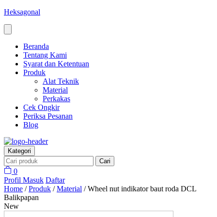
Heksagonal
Beranda
Tentang Kami
Syarat dan Ketentuan
Produk
Alat Teknik
Material
Perkakas
Cek Ongkir
Periksa Pesanan
Blog
Kategori
Cari
0
Profil
Masuk
Daftar
Home
/
Produk
/
Material
/
Wheel nut indikator baut roda DCL
Balikpapan
New